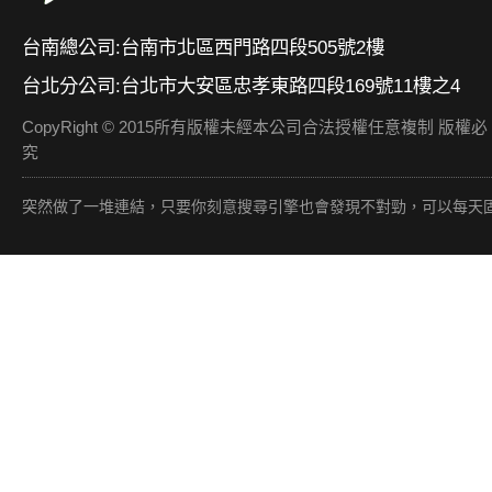
台南總公司:台南市北區西門路四段505號2樓
台北分公司:台北市大安區忠孝東路四段169號11樓之4
CopyRight © 2015所有版權未經本公司合法授權任意複制 版權必
究
突然做了一堆連結，只要你刻意搜尋引擎也會發現不對勁，可以每天固定做