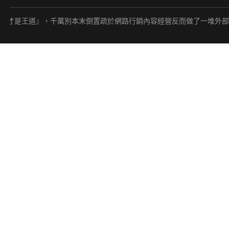
是王道』，千萬別本末倒置疏於網路行銷內容經營反而做了一堆外部連結（