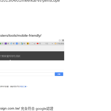
2015/04/01/meerkat-vs-periscope
ers/tools/mobile-friendly/
esign.com.tw/
完全符合 google認證