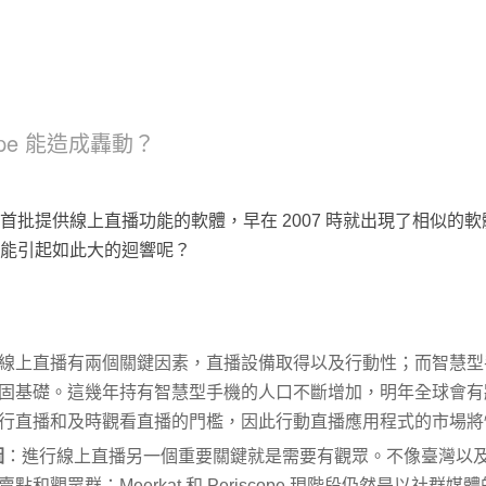
scope 能造成轟動？
e 並不是首批提供線上直播功能的軟體，早在 2007 時就出現了相似的軟體像是 
cope 能引起如此大的迴響呢？
線上直播有兩個關鍵因素，直播設備取得以及行動性；而智慧型
固基礎。這幾年持有智慧型手機的人口不斷增加，明年全球會有將
行直播和及時觀看直播的門檻，因此行動直播應用程式的市場將
圖
：進行線上直播另一個重要關鍵就是需要有觀眾。不像臺灣以
和觀眾群；Meerkat 和 Periscope 現階段仍然是以社