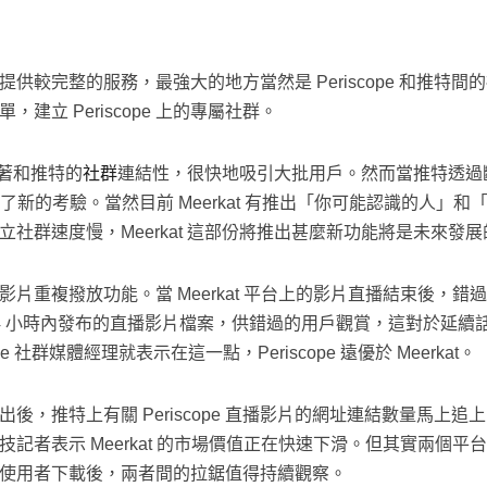
階段提供較完整的服務，最強大的地方當然是 Periscope 和推特間的
建立 Periscope 上的專屬社群。
靠著和推特的
社群
連結性，很快地吸引大批用戶。然而當推特透過斷絕連
群就成了新的考驗。當然目前 Meerkat 有推出「你可能認識的人
社群速度慢，Meerkat 這部份將推出甚麼新功能將是未來發
 提供的影片重複撥放功能。當 Meerkat 平台上的影片直播結束後
者在 24 小時內發布的直播影片檔案，供錯過的用戶觀賞，這對於
 社群媒體經理就表示在這一點，Periscope 遠優於 Meerkat。
 推出後，推特上有關 Periscope 直播影片的網址連結數量馬上追上
至有科技記者表示 Meerkat 的市場價值正在快速下滑。但其實兩個平
 系統使用者下載後，兩者間的拉鋸值得持續觀察。