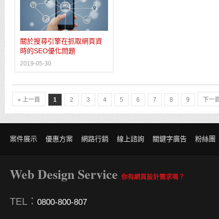
關於搜尋引擎在抓取網頁資
時的SEO優化問題
2019-05-30
« 上一頁
1
2
3
4
5
6
7
8
9
下一頁
案件展示
優惠方案
網路行銷
線上諮詢
關鍵字廣告
粉絲團
Web Design Service
你有網頁設計需求嗎？
TEL：
0800-800-807