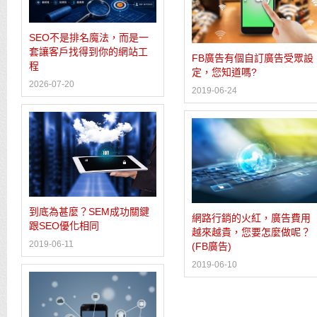
SEO不是排名魔法，而是一
套讓客戶找得到你的網站工
FB廣告有個自訂廣告受眾設
程
定，您知道嗎?
2026-07-20
2019-06-24
到底為甚麼？SEM成功關鍵
網路行銷的火紅，廣告費用
跟SEO優化相同
越來越貴，您要怎麼做呢？
2019-06-11
(FB廣告)
2019-06-10