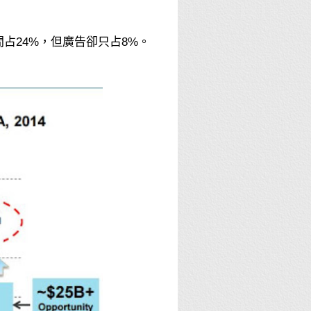
占24%，但廣告卻只占8%。