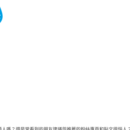
廣告很煩人嗎？還是常看到的朋友建議與推薦的粉絲專頁和貼文很惱