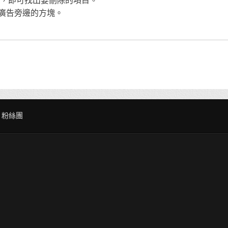
告，即可找出要刪除的項目。
或廣告旁邊的方塊。
粉絲團