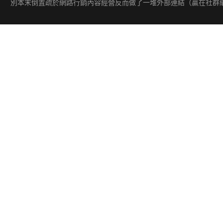
於網路行銷內容經營反而做了一堆外部連結（贏在社群網戰一書也提到此觀