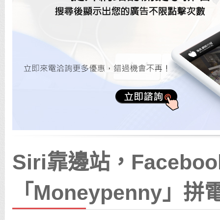
Siri靠邊站，Faceb
「Moneypenny」