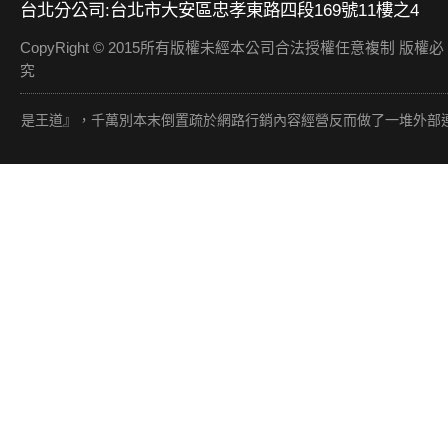
台北分公司:台北市大安區忠孝東路四段169號11樓之4
CopyRight © 2015所有版權未經本公司合法授權任意複制 版權必
究
道』，千萬別本末倒置疏於網路行銷內容經營反而做了一堆外部連結（贏在