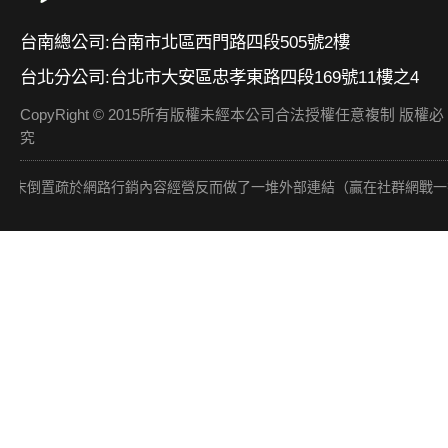
台南總公司:台南市北區西門路四段505號2樓
台北分公司:台北市大安區忠孝東路四段169號11樓之4
CopyRight © 2015所有版權未經本公司合法授權任意複制 版權必
究
網路行銷內容經營反而做了一堆外部連結（贏在社群網戰一書也提到此觀念