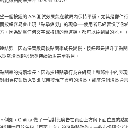
讓點閱率提升 20% 到 200%。
望一個按鈕的 A/B 測試效果能在數周內保持平穩，尤其是郵件
而按鈕容易會出現「點擊疲勞」的現象──使用者已經習慣了你
方。因為點擊任何文字或按鈕的超連結，都可以達到目的地。（延
連結強，因為儘管數周後點閱率成長變慢，按鈕還是提升了點閱
可以期望增長趨勢能夠持續數周甚至數月。
點閱率的持續增長。因為按鈕點擊行為在網頁上和郵件中的表現
對網頁按鈕做 A/B 測試時發現了資料的增長，那麼這個增長通
例如，Chitika 做了一個對比廣告在頁面上方與下面位置的
同樣的道理適用於任何「頁面上方」的可點擊動作。一些市場研究