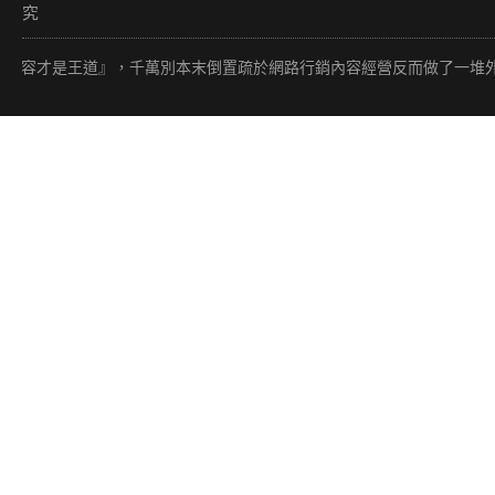
究
王道』，千萬別本末倒置疏於網路行銷內容經營反而做了一堆外部連結（贏