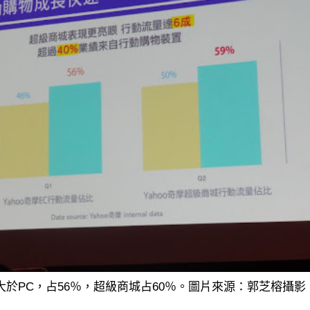
已大於PC，占56％，超級商城占60％。圖片來源：郭芝榕攝影