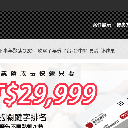
案件展示
優惠
商下半年聚焦O2O，攻電子票券平台-台中網 頁設 計蘋果