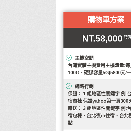
購物車方案
NT.58,000
特價
主機空間
台灣實體主機費用主機流量:每
100G、硬碟容量5G(5800元/
網路行銷
保證： 1 組地區性關鍵字 例:
宿包棟 保證yahoo第一頁300
贈送： 3 組地區性關鍵字 例:
宿包棟、台北夜市住宿、台北
點