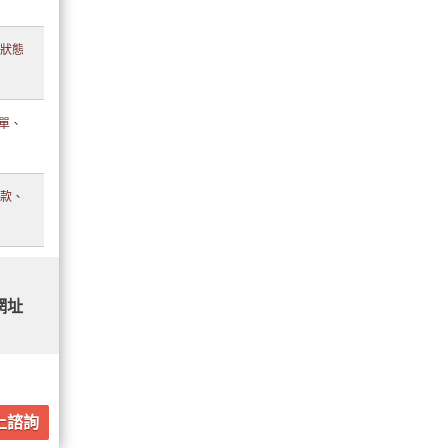
單狀態
訂單、
付款、
網址
上諮詢