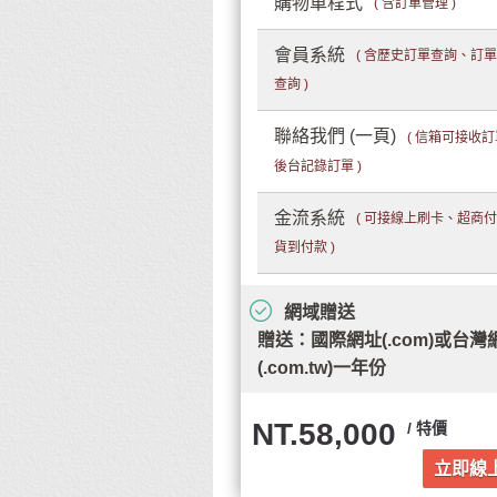
購物車程式
( 含訂單管理 )
會員系統
( 含歷史訂單查詢、訂
查詢 )
聯絡我們 (一頁)
( 信箱可接收
後台記錄訂單 )
金流系統
( 可接線上刷卡、超商
貨到付款 )
網域贈送
贈送：國際網址(.com)或台灣
(.com.tw)一年份
NT.58,000
/ 特價
立即線